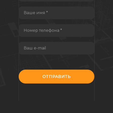
Ваше имя *
Номер телефона *
Ваш e-mail
ава защищены.
Политика конфиденциальности.
Правила оплаты, реквизиты, гарантия.
ОТПРАВИТЬ