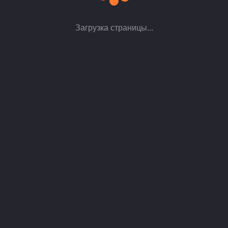
1600+
12
Загрузка страницы...
проектов
лет