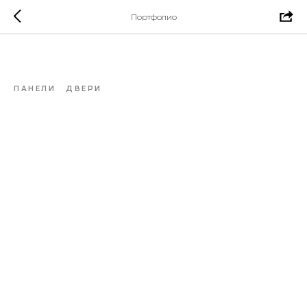
Портфолио
Кухня
ПАНЕЛИ
ДВЕРИ
Кухня
Панели и двери скрытого монтажа
Шпон эвкалипт